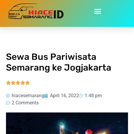
Home
»
Sewa Bus Pariwisata Semarang ke Jogjakarta
Sewa Bus Pariwisata
Semarang ke Jogjakarta





hiacesemarang
April 16, 2022
1:48 pm
2 Comments