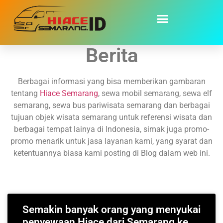
Promo, Artikel dan
Berita
Berbagai informasi yang bisa memberikan gambaran
tentang
Hiace Semarang
, sewa mobil semarang, sewa elf
semarang, sewa bus pariwisata semarang dan berbagai
tujuan objek wisata semarang untuk referensi wisata dan
berbagai tempat lainya di Indonesia, simak juga promo-
promo menarik untuk jasa layanan kami, yang syarat dan
ketentuannya biasa kami posting di Blog dalam web ini.
Semakin banyak orang yang menyukai
penyewaan Hiace dari Semarang ke