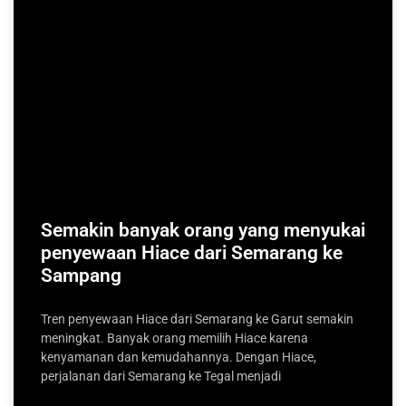
Semakin banyak orang yang menyukai
penyewaan Hiace dari Semarang ke
Sampang
Tren penyewaan Hiace dari Semarang ke Garut semakin
meningkat. Banyak orang memilih Hiace karena
kenyamanan dan kemudahannya. Dengan Hiace,
perjalanan dari Semarang ke Tegal menjadi