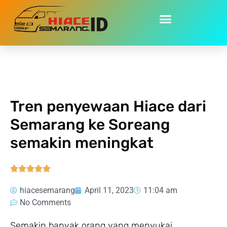
Home
»
Tren penyewaan Hiace dari Semarang ke Soreang
semakin meningkat
Tren penyewaan Hiace dari
Semarang ke Soreang
semakin meningkat





hiacesemarang
April 11, 2023
11:04 am
No Comments
Semakin banyak orang yang menyukai