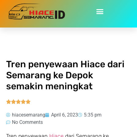
Home
»
Tren penyewaan Hiace dari Semarang ke Depok
semakin meningkat
Tren penyewaan Hiace dari
Semarang ke Depok
semakin meningkat





hiacesemarang
April 6, 2023
5:35 pm
No Comments
Tren penyewaan
Hiace
dari Semarang ke