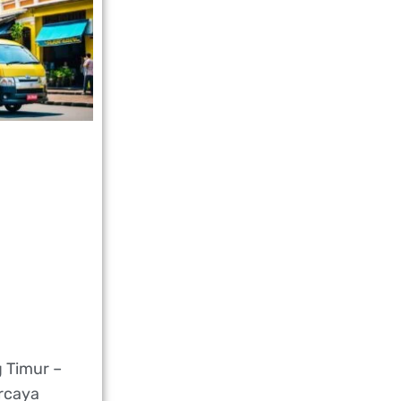
 Timur –
rcaya