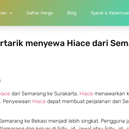
 Semarang menuju Tulungagung
nan
Daftar Harga
Blog
Syarat & Ketentua
rtarik menyewa Hiace dari Se
s
iace
dari Semarang ke Surakarta.
Hiace
menawarkan 
i. Penyewaan
Hiace
dapat membuat perjalanan dari S
Semarang ke Bekasi menjadi lebih singkat. Pengguna j
emarang dan keluar di [city_id_jawa] atau [city_id_j