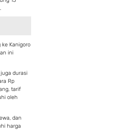
.
ke Kanigoro
an ini
juga durasi
ara Rp
g, tarif
hi oleh
sewa, dan
uhi harga