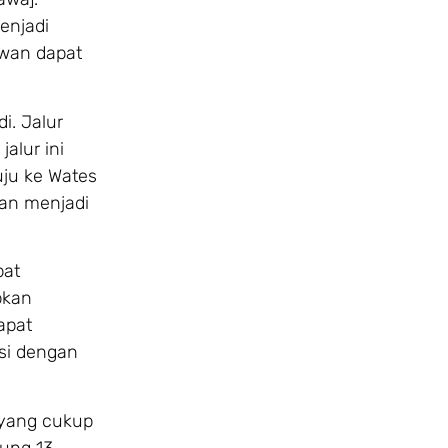
enjadi
awan dapat
i. Jalur
alur ini
uju ke Wates
nan menjadi
pat
bkan
apat
asi dengan
yang cukup
ng 13