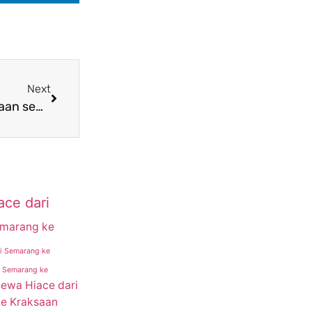
Next
Tren penyewaan Hiace dari Semarang ke Kraksaan semakin meningkat
ace dari
emarang ke
i Semarang ke
i Semarang ke
sewa Hiace dari
ke Kraksaan