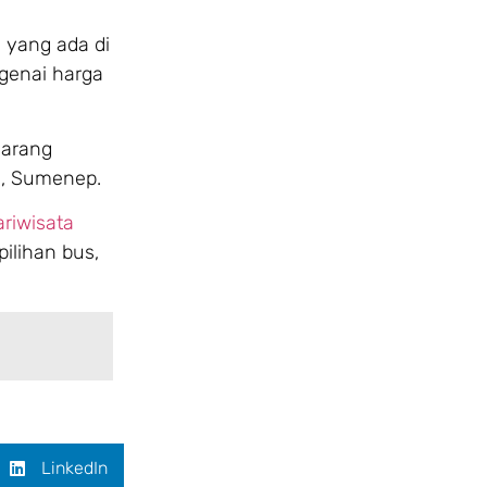
 yang ada di
genai harga
marang
an, Sumenep.
riwisata
ilihan bus,
LinkedIn