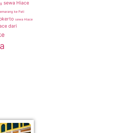
sewa Hiace
ng
Semarang ke Pati
okerto
sewa Hiace
ace dari
ke
a