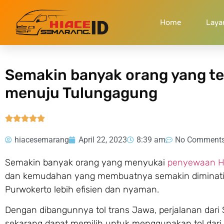
Home
»
Semakin banyak orang yang tertarik menyewa Hiace dari
Home
Laya
Semakin banyak orang yang te
menuju Tulungagung





hiacesemarang
April 22, 2023
8:39 am
No Comment
Semakin banyak orang yang menyukai
penyewaan H
dan kemudahan yang membuatnya semakin diminat
Purwokerto lebih efisien dan nyaman.
Dengan dibangunnya tol trans Jawa, perjalanan dari 
sekarang dapat memilih untuk menggunakan tol dari S