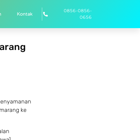
0856-0856-
n
Kontak
0656
marang
kenyamanan
emarang ke
alan
awa].