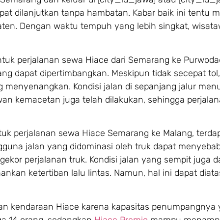
apat dilanjutkan tanpa hambatan. Kabar baik ini tentu m
aten. Dengan waktu tempuh yang lebih singkat, wisat
ih untuk perjalanan sewa Hiace dari Semarang ke Purwodad
ang dapat dipertimbangkan. Meskipun tidak secepat tol, j
 menyenangkan. Kondisi jalan di sepanjang jalur men
rawan kemacetan juga telah dilakukan, sehingga perjala
ntuk perjalanan sewa Hiace Semarang ke Malang, terda
gguna jalan yang didominasi oleh truk dapat menyeba
or perjalanan truk. Kondisi jalan yang sempit juga d
kan ketertiban lalu lintas. Namun, hal ini dapat diat
n kendaraan Hiace karena kapasitas penumpangnya 
ga 14 orang, sedangkan
Hiace Premio
mampu menampu