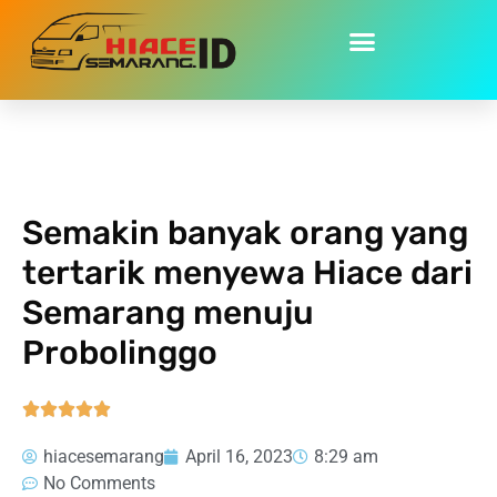
Home
»
Semakin banyak orang yang tertarik menyewa Hiace
dari Semarang menuju Probolinggo
Semakin banyak orang yang
tertarik menyewa Hiace dari
Semarang menuju
Probolinggo





hiacesemarang
April 16, 2023
8:29 am
No Comments