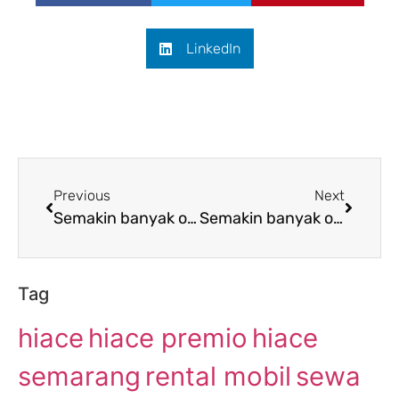
LinkedIn
Previous
Next
Semakin banyak orang yang menyukai penyewaan Hiace dari Semarang ke Sukabumi
Semakin banyak orang yang menyukai penyewaan Hiace dari Semarang ke Bangil
Tag
hiace
hiace premio
hiace
semarang
rental mobil
sewa