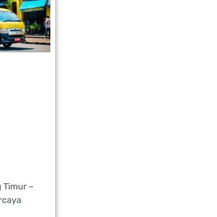
 Timur –
rcaya