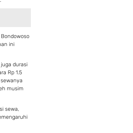
e Bondowoso
an ini
juga durasi
ra Rp 1.5
f sewanya
leh musim
si sewa,
memengaruhi