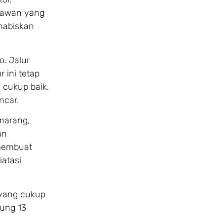
atawan yang
habiskan
o. Jalur
 ini tetap
cukup baik.
ncar.
emarang,
an
 membuat
iatasi
yang cukup
ng 13
.