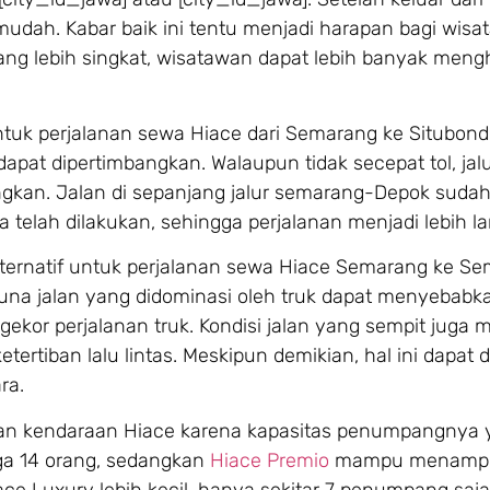
mudah. Kabar baik ini tentu menjadi harapan bagi wis
ang lebih singkat, wisatawan dapat lebih banyak meng
ih untuk perjalanan sewa Hiace dari Semarang ke Situbond
dapat dipertimbangkan. Walaupun tidak secepat tol, jalur
an. Jalan di sepanjang jalur semarang-Depok sudah 
a telah dilakukan, sehingga perjalanan menjadi lebih la
alternatif untuk perjalanan sewa Hiace Semarang ke S
una jalan yang didominasi oleh truk dapat menyebabk
kor perjalanan truk. Kondisi jalan yang sempit juga
tiban lalu lintas. Meskipun demikian, hal ini dapat d
ra.
n kendaraan Hiace karena kapasitas penumpangnya 
ga 14 orang, sedangkan
Hiace Premio
mampu menampu
 Luxury lebih kecil, hanya sekitar 7 penumpang saja