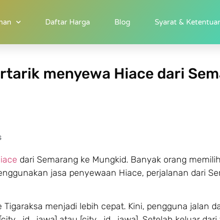
 Semarang menuju Karawang
nan
Daftar Harga
Blog
Syarat & Ketentua
rtarik menyewa Hiace dari Se
s
iace
dari Semarang ke Mungkid. Banyak orang memili
ggunakan jasa penyewaan Hiace, perjalanan dari S
Tigaraksa menjadi lebih cepat. Kini, pengguna jalan d
ty_id_jawa] atau [city_id_jawa]. Setelah keluar dari t