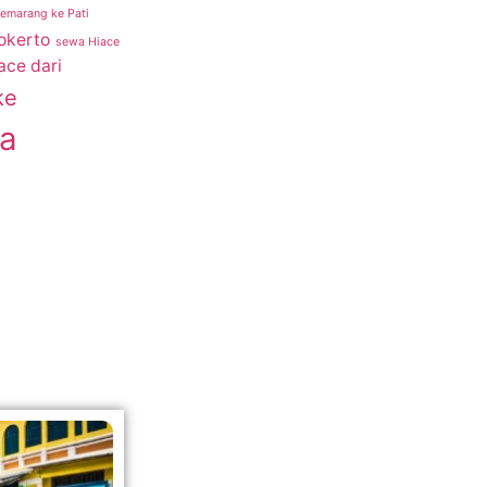
Semarang ke Pati
okerto
sewa Hiace
ace dari
ke
a