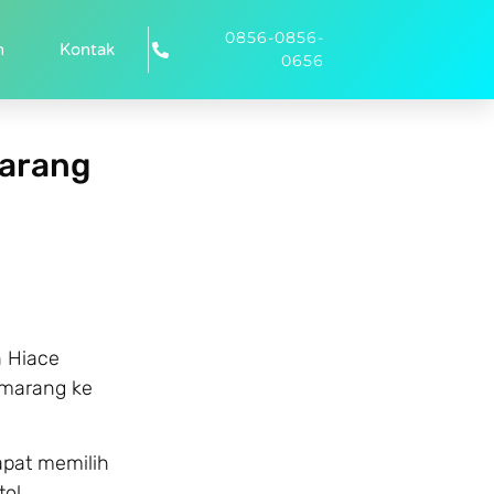
0856-0856-
n
Kontak
0656
marang
h Hiace
emarang ke
apat memilih
ol,