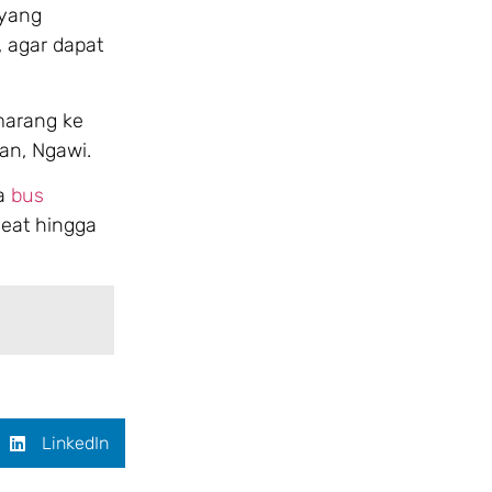
 yang
 agar dapat
marang ke
an, Ngawi.
wa
bus
seat hingga
LinkedIn