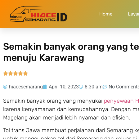
Home
»
Semakin banyak orang yang tertarik menyewa Hiace dari
Home
Laya
Semakin banyak orang yang te
menuju Karawang





hiacesemarang
April 10, 2023
8:30 am
No Comment
Semakin banyak orang yang menyukai
penyewaan H
karena kenyamanan dan kemudahannya. Dengan men
Magelang akan menjadi lebih nyaman dan efisien.
Tol trans Jawa membuat perjalanan dari Semarang ke 
untuk menggunakan tol dari Semarang dan keluar di [ci