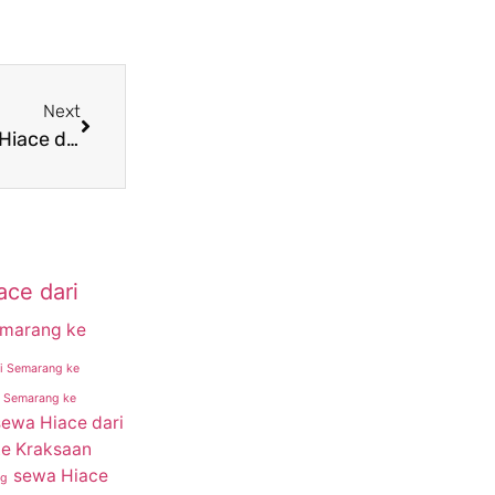
Next
Semakin banyak orang yang tertarik menyewa Hiace dari Semarang menuju Mojokerto
ace dari
emarang ke
i Semarang ke
i Semarang ke
sewa Hiace dari
ke Kraksaan
sewa Hiace
ng