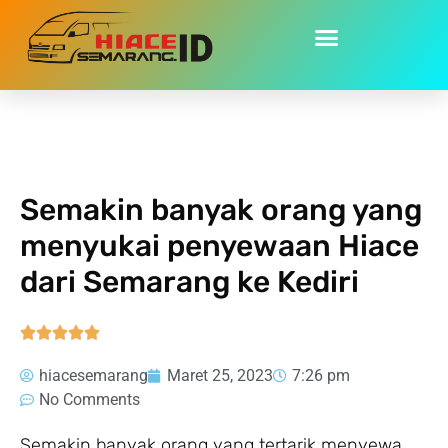
Home
»
Semakin banyak orang yang menyukai penyewaan
Hiace dari Semarang ke Kediri
Semakin banyak orang yang
menyukai penyewaan Hiace
dari Semarang ke Kediri





hiacesemarang
Maret 25, 2023
7:26 pm
No Comments
Semakin banyak orang yang tertarik menyewa