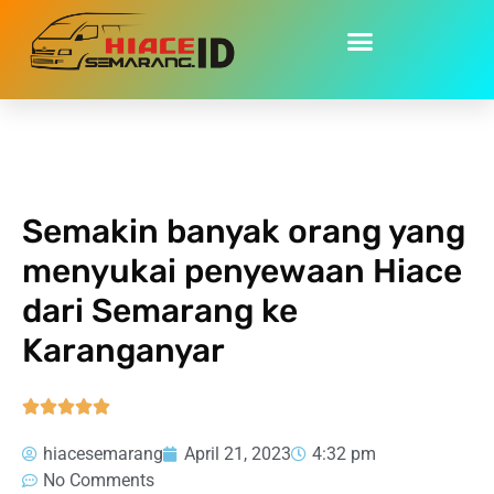
Home
»
Semakin banyak orang yang menyukai penyewaan
Hiace dari Semarang ke Karanganyar
Semakin banyak orang yang
menyukai penyewaan Hiace
dari Semarang ke
Karanganyar





hiacesemarang
April 21, 2023
4:32 pm
No Comments