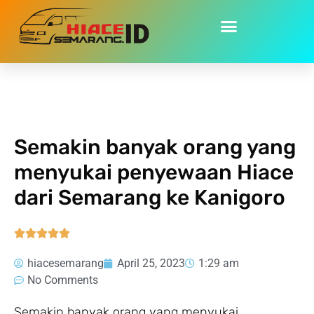
Home
»
Semakin banyak orang yang menyukai penyewaan
Hiace dari Semarang ke Kanigoro
Semakin banyak orang yang
menyukai penyewaan Hiace
dari Semarang ke Kanigoro





hiacesemarang
April 25, 2023
1:29 am
No Comments
Semakin banyak orang yang menyukai