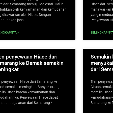
ce dari Semarang menuju Mojosari. Hal ini
Hiace dari S
ebabkan oleh kenyamanan dan kemudahan
menawarkan 
g ditawarkan oleh Hiace. Dengan
yang membuat
ggunakan jasa
Penyewaan Hi
ENGKAPNYA »
SELENGKAPNYA
en penyewaan Hiace dari
Semakin 
marang ke Demak semakin
menyukai
ningkat
dari Sema
n penyewaan Hiace dari Semarang ke
Tren penyewaa
ak semakin meningkat. Banyak orang
Ciruas semaki
ilih Hiace karena kenyamanan dan
memilih Hiac
udahannya. Penyewaan Hiace dapat
kemudahannya.
buat perjalanan dari Semarang ke
Semarang ke 