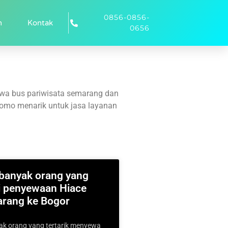
0856-0856-
n
Kontak
0656
ewa bus pariwisata semarang dan
promo menarik untuk jasa layanan
banyak orang yang
 penyewaan Hiace
arang ke Bogor
k orang yang tertarik menyewa