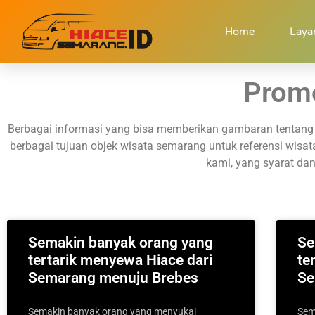
Home
Laya
Promo
Berbagai informasi yang bisa memberikan gambaran tentan
berbagai tujuan objek wisata semarang untuk referensi wisa
kami, yang syarat dan
Semakin banyak orang yang
Se
tertarik menyewa Hiace dari
te
Semarang menuju Brebes
Se
Semakin banyak orang yang menyukai
Sem