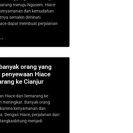
emarang menuju Ngasem. Hiace
kenyamanan dan kemudahan
nya semakin diminati.
ace dapat membuat perjalanan
 »
banyak orang yang
 penyewaan Hiace
rang ke Cianjur
n Hiace dari Semarang ke
n meningkat. Banyak orang
e karena kenyamanan dan
 Dengan Hiace, perjalanan dari
Rangkasbitung menjadi