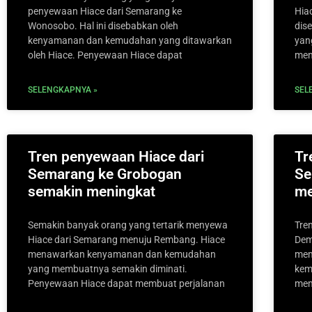
penyewaan Hiace dari Semarang ke
Hia
Wonosobo. Hal ini disebabkan oleh
dis
kenyamanan dan kemudahan yang ditawarkan
yan
oleh Hiace. Penyewaan Hiace dapat
men
SELENGKAPNYA »
SEL
Tren penyewaan Hiace dari
Tr
Semarang ke Grobogan
Se
semakin meningkat
me
Semakin banyak orang yang tertarik menyewa
Tre
Hiace dari Semarang menuju Rembang. Hiace
Dem
menawarkan kenyamanan dan kemudahan
mem
yang membuatnya semakin diminati.
kem
Penyewaan Hiace dapat membuat perjalanan
mem