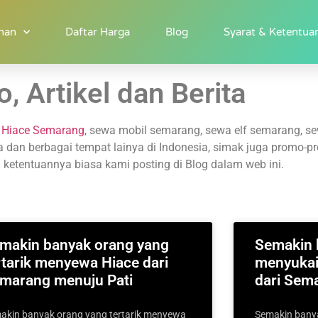
nan
Daftar Harga
Blog
Syarat & Ketentua
, Artikel dan Berita
g
Hiace Semarang
, sewa mobil semarang, sewa elf semarang, s
ta dan berbagai tempat lainya di Indonesia, simak juga promo-
 ketentuannya biasa kami posting di Blog dalam web ini.
makin banyak orang yang
Semakin 
rtarik menyewa Hiace dari
menyukai
marang menuju Pati
dari Sem
akin banyak orang yang tertarik menyewa
Semakin banya