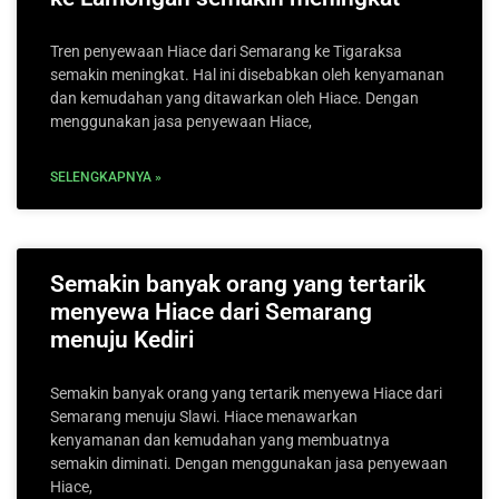
Tren penyewaan Hiace dari Semarang ke Tigaraksa
semakin meningkat. Hal ini disebabkan oleh kenyamanan
dan kemudahan yang ditawarkan oleh Hiace. Dengan
menggunakan jasa penyewaan Hiace,
SELENGKAPNYA »
Semakin banyak orang yang tertarik
menyewa Hiace dari Semarang
menuju Kediri
Semakin banyak orang yang tertarik menyewa Hiace dari
Semarang menuju Slawi. Hiace menawarkan
kenyamanan dan kemudahan yang membuatnya
semakin diminati. Dengan menggunakan jasa penyewaan
Hiace,