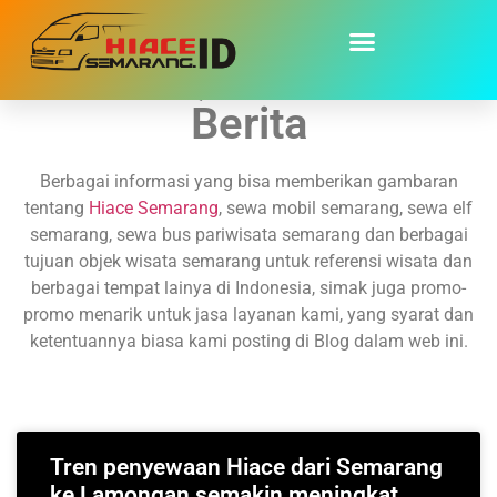
Promo, Artikel dan
Berita
Berbagai informasi yang bisa memberikan gambaran
tentang
Hiace Semarang
, sewa mobil semarang, sewa elf
semarang, sewa bus pariwisata semarang dan berbagai
tujuan objek wisata semarang untuk referensi wisata dan
berbagai tempat lainya di Indonesia, simak juga promo-
promo menarik untuk jasa layanan kami, yang syarat dan
ketentuannya biasa kami posting di Blog dalam web ini.
Tren penyewaan Hiace dari Semarang
ke Lamongan semakin meningkat